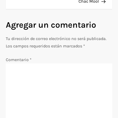
a
Chac Mool
v
Agregar un comentario
e
g
Tu dirección de correo electrónico no será publicada.
Los campos requeridos están marcados
*
a
Comentario
*
c
i
ó
n
d