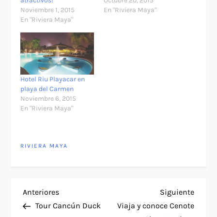
atractivos!
Octubre 20, 2015
Noviembre 1, 2015
En "Riviera Maya"
En "Riviera Maya"
Hotel Riu Playacar en
playa del Carmen
Noviembre 6, 2015
En "Riviera Maya"
RIVIERA MAYA
N
Entrada
Siguie
Anteriores
Siguiente
anterior
entra
Tour Cancún Duck
Viaja y conoce Cenote