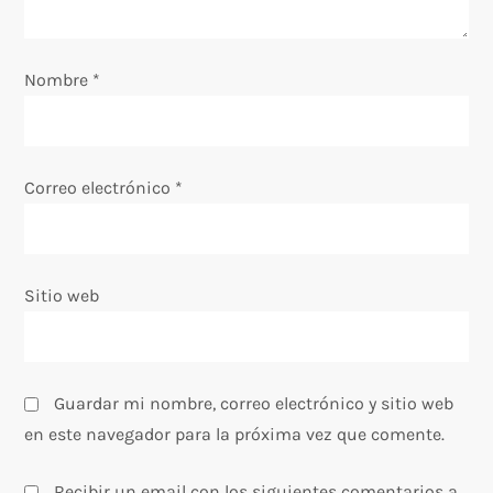
e
e
Nombre
*
n
t
Correo electrónico
*
r
a
Sitio web
d
a
Guardar mi nombre, correo electrónico y sitio web
s
en este navegador para la próxima vez que comente.
Recibir un email con los siguientes comentarios a