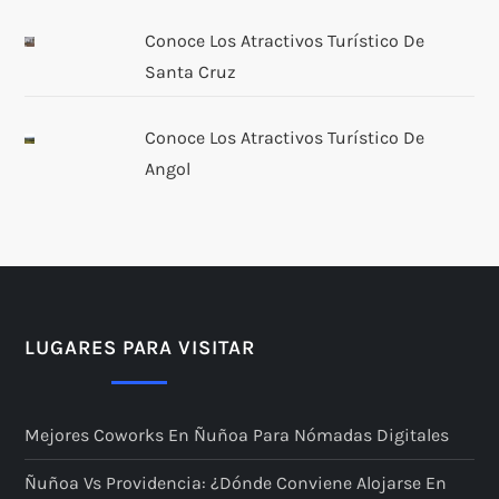
s
Conoce Los Atractivos Turístico De
Santa Cruz
Conoce Los Atractivos Turístico De
Angol
LUGARES PARA VISITAR
Mejores Coworks En Ñuñoa Para Nómadas Digitales
Ñuñoa Vs Providencia: ¿dónde Conviene Alojarse En