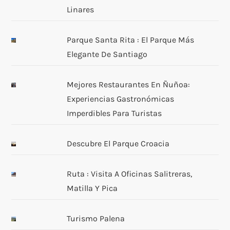
Linares
d
Parque Santa Rita : El Parque Más
e
Elegante De Santiago
e
Mejores Restaurantes En Ñuñoa:
n
Experiencias Gastronómicas
Imperdibles Para Turistas
t
r
Descubre El Parque Croacia
a
Ruta : Visita A Oficinas Salitreras,
d
Matilla Y Pica
a
Turismo Palena