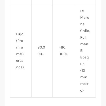
Le
Marc
he
Chile,
Lujo
Pull
(Pre
man
miu
80.0
480.
El
m/C
00+
000+
Bosq
erca
ue
nos)
(10
min
metr
o)