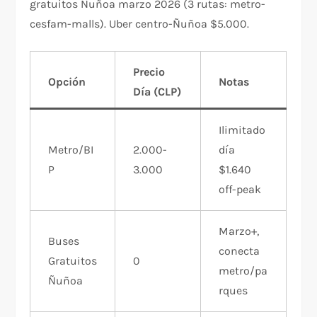
gratuitos Ñuñoa marzo 2026 (3 rutas: metro-
cesfam-malls). Uber centro-Ñuñoa $5.000.​
Precio
Opción
Notas
Día (CLP)
Ilimitado
Metro/BI
2.000-
día
P
3.000
$1.640
off-peak
Marzo+,
Buses
conecta
Gratuitos
0 ​
metro/pa
Ñuñoa
rques