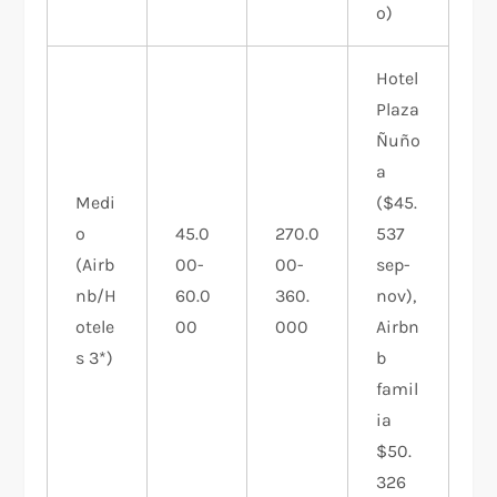
o)
Hotel
Plaza
Ñuño
a
Medi
($45.
o
45.0
270.0
537
(Airb
00-
00-
sep-
nb/H
60.0
360.
nov),
otele
00 ​
000
Airbn
s 3*)
b
famil
ia
$50.
326