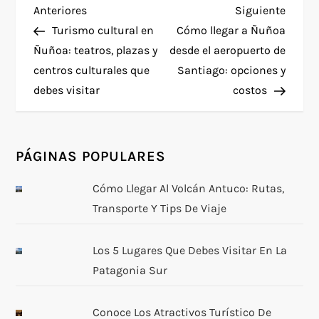
N
Entrada
Siguie
Anteriores
Siguiente
anterior
entra
Turismo cultural en
Cómo llegar a Ñuñoa
a
Ñuñoa: teatros, plazas y
desde el aeropuerto de
centros culturales que
Santiago: opciones y
v
debes visitar
costos
e
g
PÁGINAS POPULARES
a
Cómo Llegar Al Volcán Antuco: Rutas,
Transporte Y Tips De Viaje
c
i
Los 5 Lugares Que Debes Visitar En La
Patagonia Sur
ó
n
Conoce Los Atractivos Turístico De