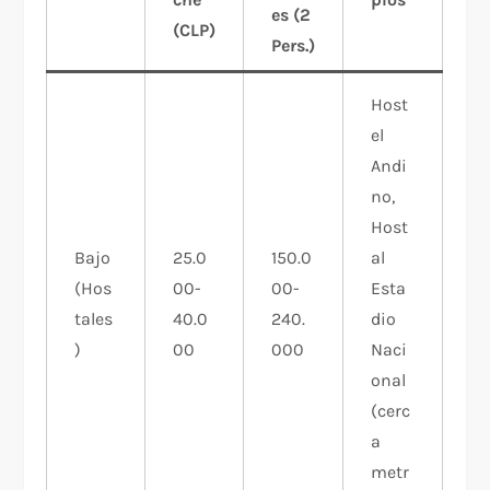
es (2
(CLP)
Pers.)
Host
el
Andi
no,
Host
Bajo
25.0
150.0
al
(Hos
00-
00-
Esta
tales
40.0
240.
dio
)
00 ​
000
Naci
onal
(cerc
a
metr