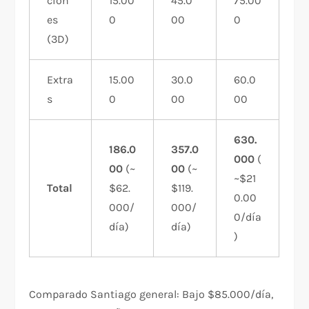
cion
15.00
45.0
75.00
es
0
00
0
(3D)
Extra
15.00
30.0
60.0
s
0
00
00
630.
186.0
357.0
000
(
00
(~
00
(~
~$21
Total
$62.
$119.
0.00
000/
000/
0/día
día)
día)
)
Comparado Santiago general: Bajo $85.000/día,