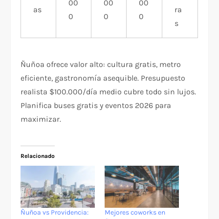
00
00
00
as
ra
0
0
0
s
Ñuñoa ofrece valor alto: cultura gratis, metro
eficiente, gastronomía asequible. Presupuesto
realista $100.000/día medio cubre todo sin lujos.
Planifica buses gratis y eventos 2026 para
maximizar.
Relacionado
Ñuñoa vs Providencia:
Mejores coworks en