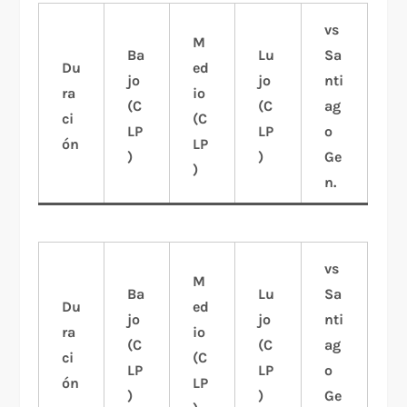
vs
M
Ba
Lu
Sa
Du
ed
jo
jo
nti
ra
io
(C
(C
ag
ci
(C
LP
LP
o
ón
LP
)
)
Ge
)
n.
vs
M
Ba
Lu
Sa
Du
ed
jo
jo
nti
ra
io
(C
(C
ag
ci
(C
LP
LP
o
ón
LP
)
)
Ge