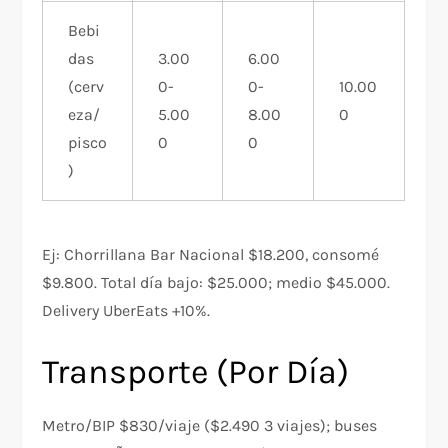
Bebi
das
3.00
6.00
(cerv
0-
0-
10.00
eza/
5.00
8.00
0
pisco
0
0
)
Ej: Chorrillana Bar Nacional $18.200, consomé
$9.800. Total día bajo: $25.000; medio $45.000.
Delivery UberEats +10%.
Transporte (Por Día)
Metro/BIP $830/viaje ($2.490 3 viajes); buses