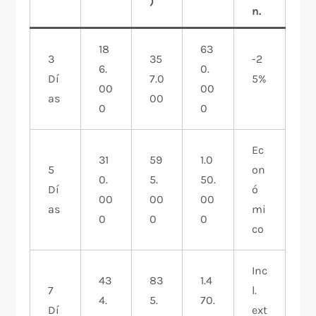
)
n.
18
63
3
35
-2
6.
0.
Dí
7.0
5%
00
00
as
00
​
0
0
Ec
31
59
1.0
5
on
0.
5.
50.
Dí
ó
00
00
00
as
mi
0
0
0
co
Inc
43
83
1.4
7
l.
4.
5.
70.
Dí
ext