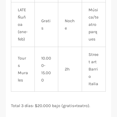
LATE
Músi
Ñuñ
ca/te
Grati
Noch
oa
atro
s ​
e
(ene-
parq
feb)
ues
Stree
Tour
10.00
t art
s
0-
2h
Barri
Mura
15.00
o
les
0
Italia
Total 3 días: $20.000 bajo (gratis+teatro).​