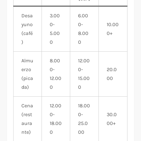
Desa
3.00
6.00
yuno
0-
0-
10.00
(café
5.00
8.00
0+
)
0
0
Almu
8.00
12.00
erzo
0-
0-
20.0
(pica
12.00
15.00
00
da)
0 ​
0
Cena
12.00
18.00
(rest
0-
0-
30.0
aura
18.00
25.0
00+
nte)
0 ​
00