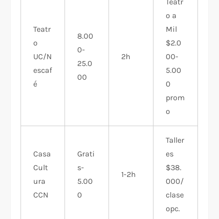
Teatr
o a
Teatr
Mil
8.00
o
$2.0
0-
UC/N
2h
00-
25.0
escaf
5.00
00 ​
é
0
prom
o
Taller
Casa
Grati
es
Cult
s-
$38.
1-2h
ura
5.00
000/
CCN
0 ​
clase
opc.