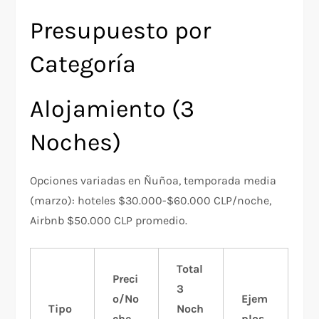
Presupuesto por
Categoría
Alojamiento (3
Noches)
Opciones variadas en Ñuñoa, temporada media
(marzo): hoteles $30.000-$60.000 CLP/noche,
Airbnb $50.000 CLP promedio.
Total
Preci
3
o/No
Ejem
Tipo
Noch
che
plos