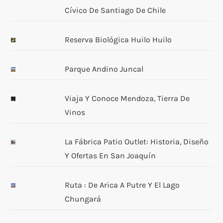
Cívico De Santiago De Chile
ó
n
Reserva Biológica Huilo Huilo
d
Parque Andino Juncal
e
Viaja Y Conoce Mendoza, Tierra De
e
Vinos
n
La Fábrica Patio Outlet: Historia, Diseño
t
Y Ofertas En San Joaquín
r
Ruta : De Arica A Putre Y El Lago
Chungará
a