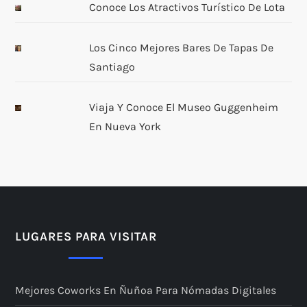
d
Conoce Los Atractivos Turístico De Lota
a
Los Cinco Mejores Bares De Tapas De
Santiago
s
Viaja Y Conoce El Museo Guggenheim
En Nueva York
LUGARES PARA VISITAR
Mejores Coworks En Ñuñoa Para Nómadas Digitales