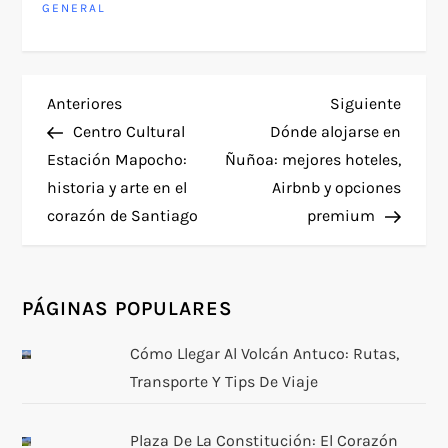
GENERAL
N
Entrada
Siguie
Anteriores
Siguiente
anterior
entra
Centro Cultural
Dónde alojarse en
a
Estación Mapocho:
Ñuñoa: mejores hoteles,
historia y arte en el
Airbnb y opciones
v
corazón de Santiago
premium
e
g
PÁGINAS POPULARES
a
Cómo Llegar Al Volcán Antuco: Rutas,
Transporte Y Tips De Viaje
c
i
Plaza De La Constitución: El Corazón