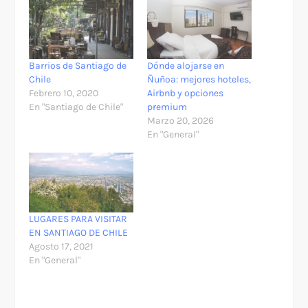
Barrios de Santiago de
Dónde alojarse en
Chile
Ñuñoa: mejores hoteles,
Febrero 10, 2020
Airbnb y opciones
En "Santiago de Chile"
premium
Marzo 20, 2026
En "General"
LUGARES PARA VISITAR
EN SANTIAGO DE CHILE
Agosto 17, 2021
En "General"