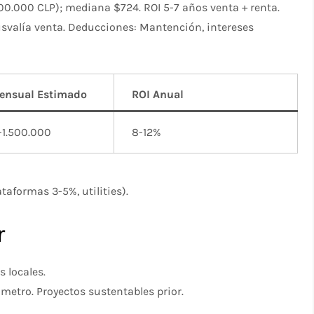
00.000 CLP); mediana $724. ROI 5-7 años venta + renta.
usvalía venta. Deducciones: Mantención, intereses
Mensual Estimado
ROI Anual
1.500.000 ​
8-12% ​
aformas 3-5%, utilities).​
r
locales.​
 metro. Proyectos sustentables prior.