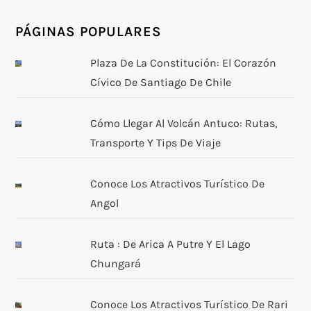
g
PÁGINAS POPULARES
a
Plaza De La Constitución: El Corazón
Cívico De Santiago De Chile
c
i
Cómo Llegar Al Volcán Antuco: Rutas,
Transporte Y Tips De Viaje
ó
n
Conoce Los Atractivos Turístico De
Angol
d
Ruta : De Arica A Putre Y El Lago
e
Chungará
e
Conoce Los Atractivos Turístico De Rari