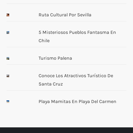
n
t
Ruta Cultural Por Sevilla
r
5 Misteriosos Pueblos Fantasma En
Chile
a
d
Turismo Palena
a
Conoce Los Atractivos Turístico De
Santa Cruz
s
Playa Mamitas En Playa Del Carmen