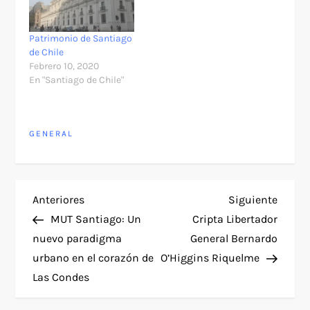
Patrimonio de Santiago
de Chile
Febrero 10, 2020
En "Santiago de Chile"
GENERAL
N
Entrada
Siguie
Anteriores
Siguiente
anterior
entra
MUT Santiago: Un
Cripta Libertador
a
nuevo paradigma
General Bernardo
urbano en el corazón de
O’Higgins Riquelme
v
Las Condes
e