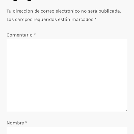
g
Tu dirección de correo electrónico no será publicada.
Los campos requeridos están marcados
*
a
Comentario
*
c
i
ó
n
d
e
e
Nombre
*