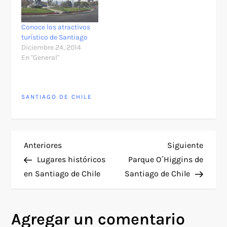
Conoce los atractivos
turístico de Santiago
Diciembre 24, 2014
En "General"
SANTIAGO DE CHILE
N
Entrada
Siguie
Anteriores
Siguiente
anterior
entra
Lugares históricos
Parque O´Higgins de
a
en Santiago de Chile
Santiago de Chile
v
Agregar un comentario
e