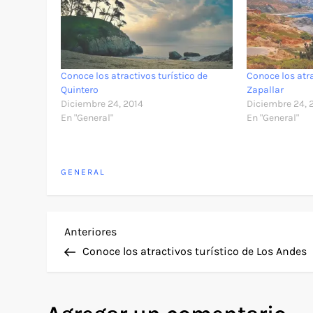
Conoce los atractivos turístico de
Conoce los atra
Quintero
Zapallar
Diciembre 24, 2014
Diciembre 24, 
En "General"
En "General"
GENERAL
N
Entrada
Anteriores
anterior
Conoce los atractivos turístico de Los Andes
a
v