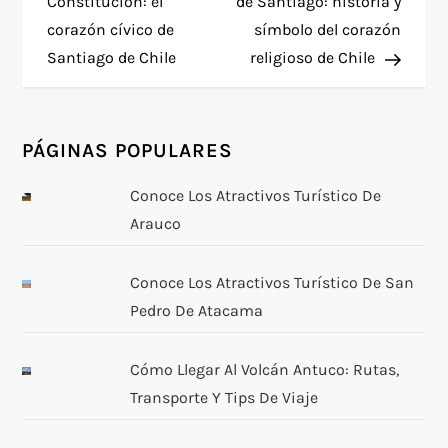
a
Constitución: el
de Santiago: historia y
corazón cívico de
símbolo del corazón
v
Santiago de Chile
religioso de Chile
e
g
PÁGINAS POPULARES
a
Conoce Los Atractivos Turístico De
Arauco
c
i
Conoce Los Atractivos Turístico De San
Pedro De Atacama
ó
n
Cómo Llegar Al Volcán Antuco: Rutas,
Transporte Y Tips De Viaje
d