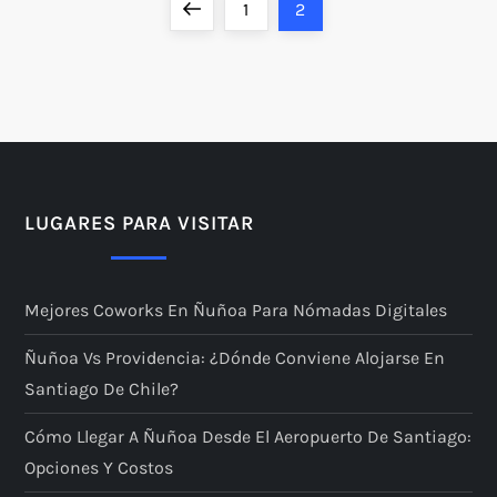
P
Página
Página
Página
1
2
a
anterior
g
i
n
LUGARES PARA VISITAR
a
Mejores Coworks En Ñuñoa Para Nómadas Digitales
c
Ñuñoa Vs Providencia: ¿dónde Conviene Alojarse En
i
Santiago De Chile?
ó
Cómo Llegar A Ñuñoa Desde El Aeropuerto De Santiago:
Opciones Y Costos
n