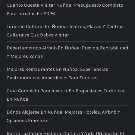
Cuánto Cuesta Visitar Ñuñoa: Presupuesto Completo
d
Para Turistas En 2026
e
Turismo Cultural En Ñuñoa: Teatros, Plazas Y Centros
e
Culturales Que Debes Visitar
Departamentos Airbnb En Ñuñoa: Precios, Rentabilidad
n
Y Mejores Zonas
t
Mejores Restaurantes En Ñuñoa: Experiencias
r
Gastronómicas Imperdibles Para Turistas
Guía Completa Para Invertir En Propiedades Turísticas
a
En Ñuñoa
d
Dónde Alojarse En Ñuñoa: Mejores Hoteles, Airbnb Y
a
Opciones Premium
Barrio Lastarria: Historia, Cultura Y Vida Urbana En El