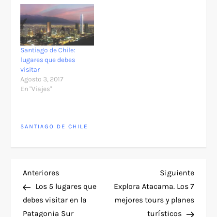
Santiago de Chile:
lugares que debes
visitar
Agosto 3, 2017
En "Viajes"
SANTIAGO DE CHILE
N
Entrada
Siguie
Anteriores
Siguiente
anterior
entra
Los 5 lugares que
Explora Atacama. Los 7
a
debes visitar en la
mejores tours y planes
Patagonia Sur
turísticos