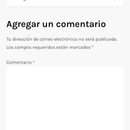
v
e
Agregar un comentario
g
Tu dirección de correo electrónico no será publicada.
a
Los campos requeridos están marcados
*
c
Comentario
*
i
ó
n
d
e