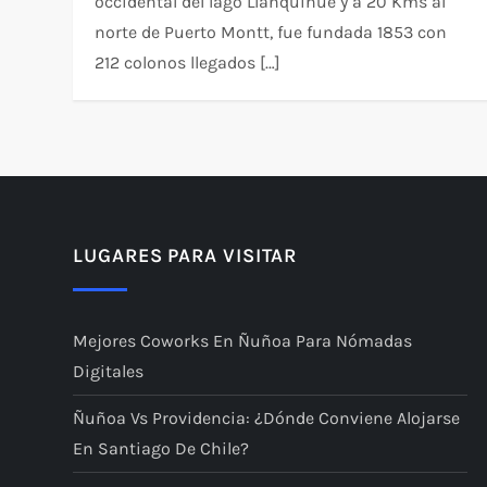
occidental del lago Llanquihue y a 20 Kms al
norte de Puerto Montt, fue fundada 1853 con
212 colonos llegados […]
LUGARES PARA VISITAR
Mejores Coworks En Ñuñoa Para Nómadas
Digitales
Ñuñoa Vs Providencia: ¿dónde Conviene Alojarse
En Santiago De Chile?