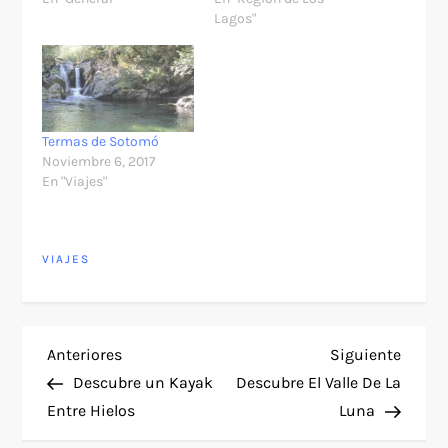
Lagos"
Termas de Sotomó
Noviembre 6, 2017
En "Viajes"
VIAJES
N
Entrada
Siguie
Anteriores
Siguiente
anterior
entra
Descubre un Kayak
Descubre El Valle De La
a
Entre Hielos
Luna