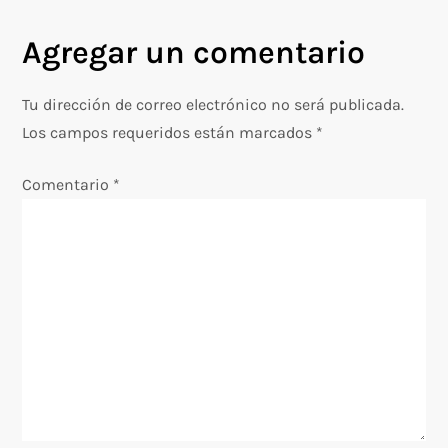
v
Agregar un comentario
e
g
Tu dirección de correo electrónico no será publicada.
Los campos requeridos están marcados
*
a
Comentario
*
c
i
ó
n
d
e