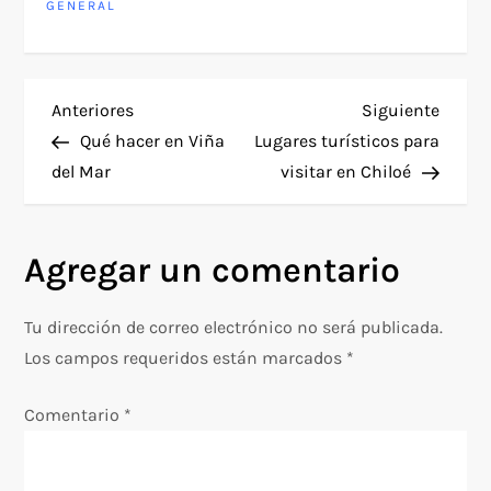
GENERAL
N
Entrada
Siguie
Anteriores
Siguiente
anterior
entra
Qué hacer en Viña
Lugares turísticos para
a
del Mar
visitar en Chiloé
v
Agregar un comentario
e
g
Tu dirección de correo electrónico no será publicada.
Los campos requeridos están marcados
*
a
Comentario
*
c
i