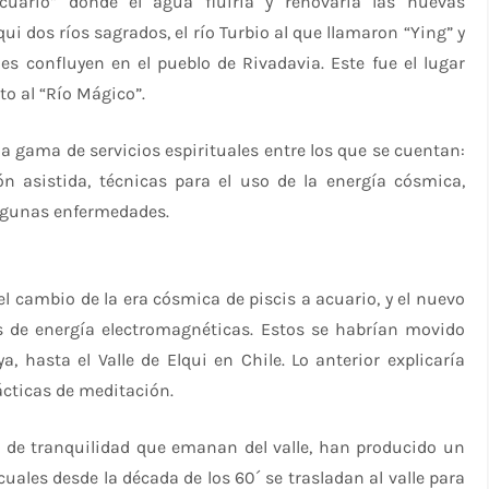
cuario” donde el agua fluiría y renovaría las nuevas
qui dos ríos sagrados, el río Turbio al que llamaron “Ying” y
es confluyen en el pueblo de Rivadavia. Este fue el lugar
to al “Río Mágico”.
 gama de servicios espirituales entre los que se cuentan:
n asistida, técnicas para el uso de la energía cósmica,
 algunas enfermedades.
l cambio de la era cósmica de piscis a acuario, y el nuevo
s de energía electromagnéticas. Estos se habrían movido
, hasta el Valle de Elqui en Chile. Lo anterior explicaría
rácticas de meditación.
 de tranquilidad que emanan del valle, han producido un
uales desde la década de los 60´ se trasladan al valle para