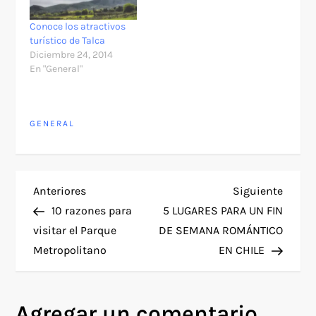
Conoce los atractivos
turístico de Talca
Diciembre 24, 2014
En "General"
GENERAL
N
Entrada
Siguie
Anteriores
Siguiente
anterior
entra
10 razones para
5 LUGARES PARA UN FIN
a
visitar el Parque
DE SEMANA ROMÁNTICO
Metropolitano
EN CHILE
v
e
Agregar un comentario