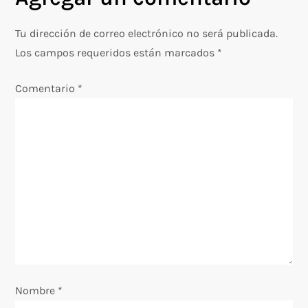
g
Tu dirección de correo electrónico no será publicada.
a
Los campos requeridos están marcados
*
c
Comentario
*
i
ó
n
d
e
e
Nombre
*
n