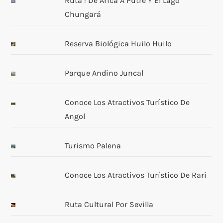
Ruta : De Arica A Putre Y El Lago
d
Chungará
e
Reserva Biológica Huilo Huilo
e
Parque Andino Juncal
n
t
Conoce Los Atractivos Turístico De
Angol
r
Turismo Palena
a
d
Conoce Los Atractivos Turístico De Rari
a
Ruta Cultural Por Sevilla