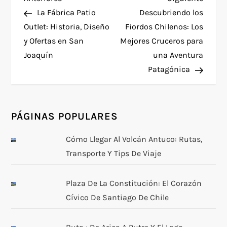
N
anterior
entra
La Fábrica Patio
Descubriendo los
a
Outlet: Historia, Diseño
Fiordos Chilenos: Los
y Ofertas en San
Mejores Cruceros para
v
Joaquín
una Aventura
e
Patagónica
g
PÁGINAS POPULARES
a
Cómo Llegar Al Volcán Antuco: Rutas,
c
Transporte Y Tips De Viaje
i
Plaza De La Constitución: El Corazón
ó
Cívico De Santiago De Chile
n