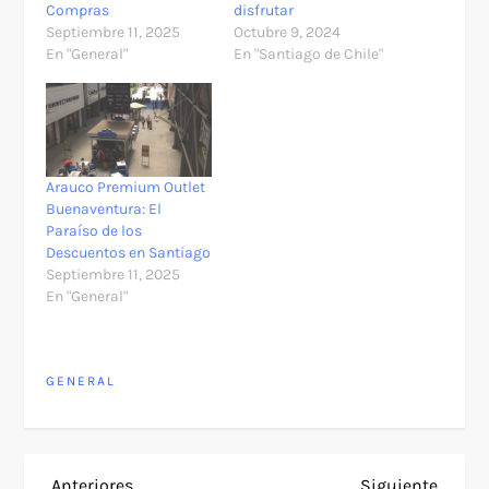
Compras
disfrutar
Septiembre 11, 2025
Octubre 9, 2024
En "General"
En "Santiago de Chile"
Arauco Premium Outlet
Buenaventura: El
Paraíso de los
Descuentos en Santiago
Septiembre 11, 2025
En "General"
GENERAL
Entrada
Siguie
Anteriores
Siguiente