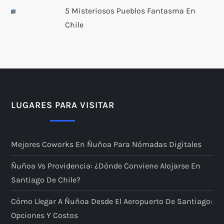
s
5 Misteriosos Pueblos Fantasma En
Chile
LUGARES PARA VISITAR
Mejores Coworks En Ñuñoa Para Nómadas Digitales
Ñuñoa Vs Providencia: ¿dónde Conviene Alojarse En
Santiago De Chile?
Cómo Llegar A Ñuñoa Desde El Aeropuerto De Santiago:
Opciones Y Costos