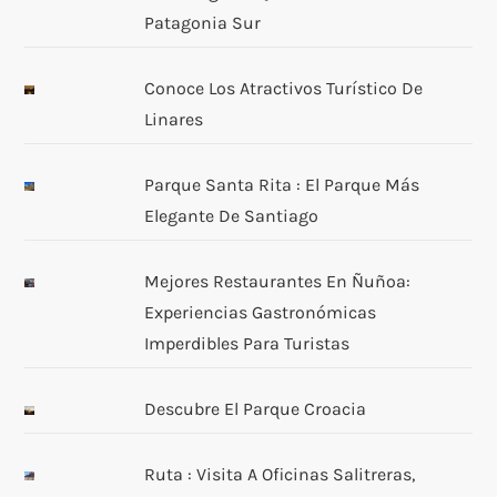
Patagonia Sur
ó
n
Conoce Los Atractivos Turístico De
Linares
d
Parque Santa Rita : El Parque Más
e
Elegante De Santiago
e
Mejores Restaurantes En Ñuñoa:
n
Experiencias Gastronómicas
Imperdibles Para Turistas
t
r
Descubre El Parque Croacia
a
Ruta : Visita A Oficinas Salitreras,