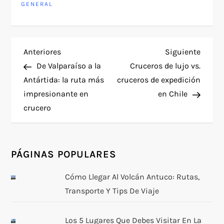
GENERAL
N
Entrada
Siguie
Anteriores
Siguiente
anterior
entra
De Valparaíso a la
Cruceros de lujo vs.
a
Antártida: la ruta más
cruceros de expedición
impresionante en
en Chile
v
crucero
e
g
PÁGINAS POPULARES
a
Cómo Llegar Al Volcán Antuco: Rutas,
Transporte Y Tips De Viaje
c
i
Los 5 Lugares Que Debes Visitar En La