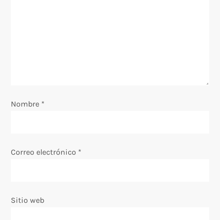
n
d
e
e
Nombre
*
n
t
Correo electrónico
*
r
a
Sitio web
d