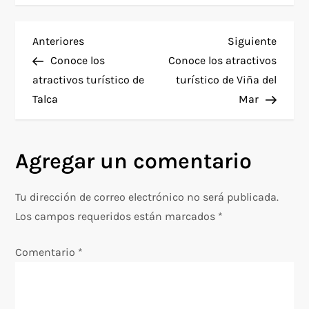
N
Entrada
Siguie
Anteriores
Siguiente
anterior
entra
Conoce los
Conoce los atractivos
a
atractivos turístico de
turístico de Viña del
Talca
Mar
v
e
Agregar un comentario
g
Tu dirección de correo electrónico no será publicada.
a
Los campos requeridos están marcados
*
c
Comentario
*
i
ó