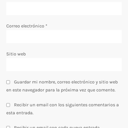
n
t
Correo electrónico
*
r
a
Sitio web
d
a
Guardar mi nombre, correo electrónico y sitio web
s
en este navegador para la próxima vez que comente.
Recibir un email con los siguientes comentarios a
esta entrada.
Recibir un email con cada nueva entrada.