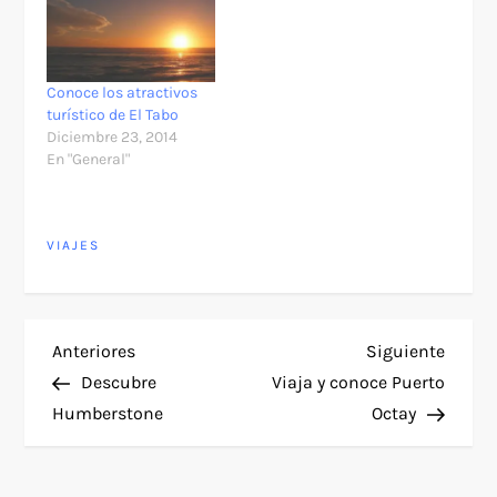
Conoce los atractivos
turístico de El Tabo
Diciembre 23, 2014
En "General"
VIAJES
N
Entrada
Siguie
Anteriores
Siguiente
anterior
entra
Descubre
Viaja y conoce Puerto
a
Humberstone
Octay
v