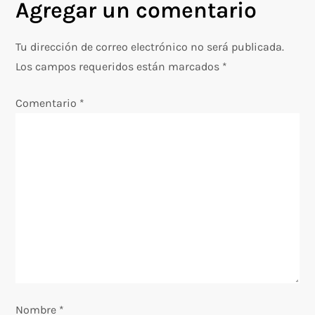
Agregar un comentario
e
g
Tu dirección de correo electrónico no será publicada.
Los campos requeridos están marcados
*
a
Comentario
*
c
i
ó
n
d
e
e
Nombre
*