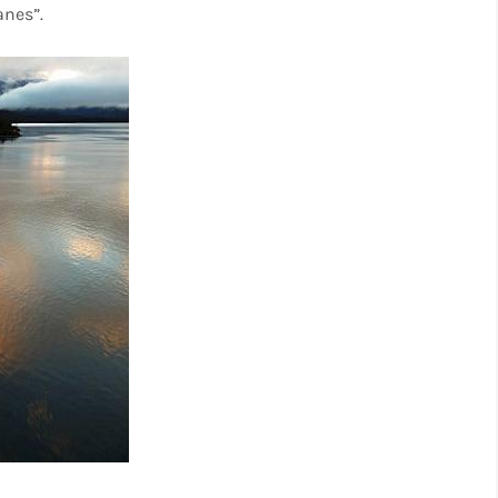
anes”.