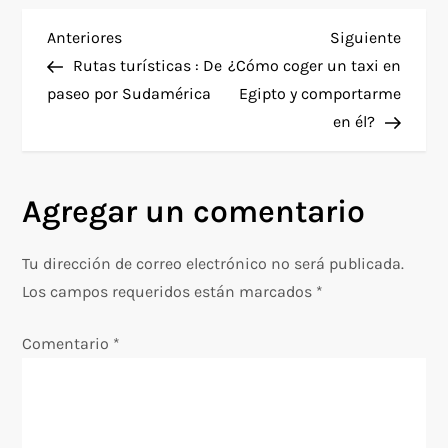
N
Entrada
Siguie
Anteriores
Siguiente
anterior
entra
Rutas turísticas : De
¿Cómo coger un taxi en
a
paseo por Sudamérica
Egipto y comportarme
en él?
v
e
Agregar un comentario
g
Tu dirección de correo electrónico no será publicada.
a
Los campos requeridos están marcados
*
c
Comentario
*
i
ó