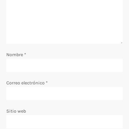
n
d
e
e
Nombre
*
n
t
Correo electrónico
*
r
a
Sitio web
d
a