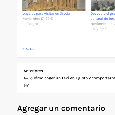
Lugares para visitar en Grecia
Descubre el gra
Noviembre 17, 2015
cultural de Je
En "Viajes"
Noviembre 16, 
En "Viajes"
VIAJES
N
Entrada
Anteriores
anterior
¿Cómo coger un taxi en Egipto y comportarm
a
él?
v
Agregar un comentario
e