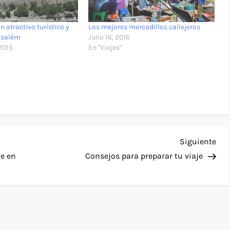
n atractivo turístico y
Los mejores mercadillos callejeros
rusalém
Julio 16, 2016
2015
En "Viajes"
Sig
Siguiente
ent
e en
Consejos para preparar tu viaje