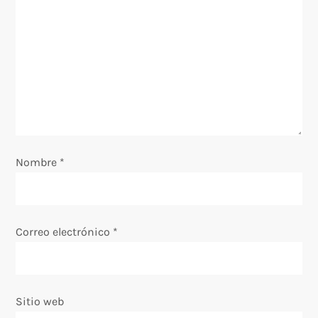
ó
n
d
e
e
Nombre
*
n
t
Correo electrónico
*
r
a
Sitio web
d