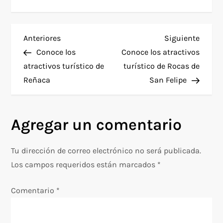
N
Entrada
Siguie
Anteriores
Siguiente
anterior
entra
Conoce los
Conoce los atractivos
a
atractivos turístico de
turístico de Rocas de
Reñaca
San Felipe
v
e
Agregar un comentario
g
Tu dirección de correo electrónico no será publicada.
a
Los campos requeridos están marcados
*
c
Comentario
*
i