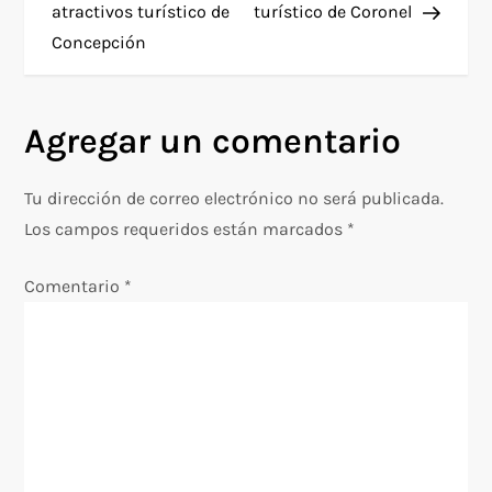
a
atractivos turístico de
turístico de Coronel
Concepción
v
e
Agregar un comentario
g
Tu dirección de correo electrónico no será publicada.
a
Los campos requeridos están marcados
*
c
Comentario
*
i
ó
n
d