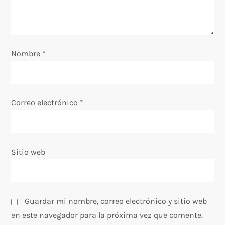
e
e
Nombre
*
n
t
Correo electrónico
*
r
a
Sitio web
d
a
s
Guardar mi nombre, correo electrónico y sitio web
en este navegador para la próxima vez que comente.