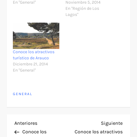
En "General"
Noviembre 5, 2014
En "Región de Los
Lagos"
Conoce los atractivos
turístico de Arauco
Diciembre 21, 2014
En "General"
GENERAL
N
Entrada
Siguie
Anteriores
Siguiente
anterior
entra
Conoce los
Conoce los atractivos